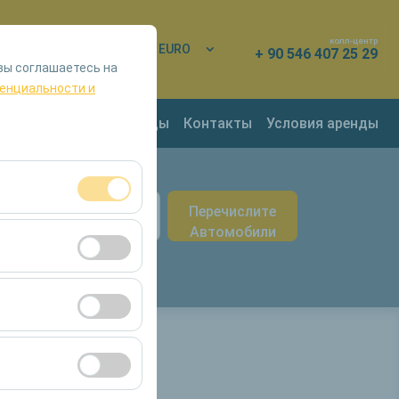
колл-центр
од
RU
EURO
+ 90 546 407 25 29
вы соглашаетесь на
енциальности и
обилей
Пункты аренды
Контакты
Условия аренды
врата
Перечислите
09:00
я сеансами и
Автомобили
во посетителей,
ля оценки
ствии с вашими
ент