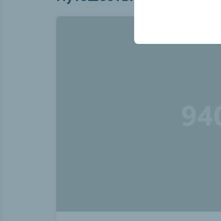
Эти файлы cookie ис
платформе путем сох
параметров.