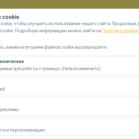
 cookie
Мой заказ
Вх
ookie, чтобы улучшить использование нашего сайта. Продолжая, 
 cookie. Подробную информацию можно найти на
Политика конфид
Home
автом
ь, каким категориям файлов cookie вы разрешаете.
ехнические
Дата и время пуска
Дата и время воз
одимые для работы страницы. (Нельзя изменить)
09:00
бходимы для корректной работы сайта, безопасности, управлени
нельзя отключить.
ей
воляют нам анализировать, как используется наш сайт (количест
раницы, поведение пользователей). Эти данные используются д
 рекламы
сайта и постоянного улучшения пользовательского опыта.
зволяют показывать вам персонализированную рекламу в соответ
аламану
ть эффективность наших рекламных кампаний (показы, коэффици
та и персонализация
ну