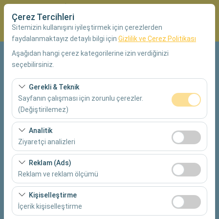
Çerez Tercihleri
Sitemizin kullanışını iyileştirmek için çerezlerden
faydalanmaktayız detaylı bilgi için
Gizlilik ve Çerez Politikası
Aşağıdan hangi çerez kategorilerine izin verdiğinizi
Alış Lokasyonu
seçebilirsiniz.
Muğla Dalaman Havalimanı İç Hatlar Terminali
Gerekli & Teknik
Sayfanın çalışması için zorunlu çerezler.
Aracı farklı bir lokasyona bırakacağım
(Değiştirilemez)
Bu çerezler sitenin doğru şekilde çalışması, güvenlik,
Analitik
Alış Tarih & Saat
oturum yönetimi ve temel işlevler için gereklidir. Devre
Ziyaretçi analizleri
dışı bırakılamaz.
09:00
Bu çerezler, sitemizin nasıl kullanıldığını (ziyaretçi sayısı,
Reklam (Ads)
en çok ziyaret edilen sayfalar, kullanıcı davranışları)
Reklam ve reklam ölçümü
Bırakış Tarih & Saat
analiz etmemizi sağlar. Bu veriler, web sitesi
Bu çerezler, size ilgi alanlarınıza uygun kişiselleştirilmiş
performansını ölçmek ve kullanıcı deneyimini sürekli
09:00
Kişiselleştirme
reklamlar göstermemize ve reklam kampanyalarımızın
iyileştirmek için kullanılır.
İçerik kişiselleştirme
etkinliğini (gösterim sayısı, tıklama oranı) ölçmemize